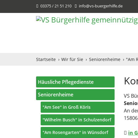
03375 / 21 51 210
info@vs-buergerhilfe.de
Startseite
Wir für Sie
Seniorenheime
"Am R
Ko
Häusliche Pflegedienste
Seniorenheime
VS Bü
Senio
"Am See" in Groß Köris
An der
15806
"Wilhelm Busch" in Schulzendorf
"Am Rosengarten" in Wünsdorf
in 