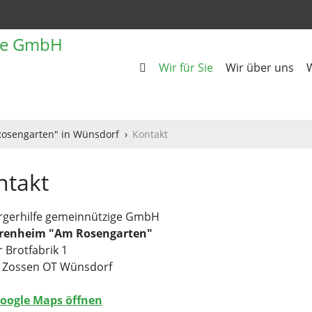
Wir für Sie
Wir über uns
W
osengarten" in Wünsdorf
Kontakt
ntakt
rgerhilfe gemeinnützige GmbH
renheim "Am Rosengarten"
 Brotfabrik 1
 Zossen OT Wünsdorf
Google Maps öffnen